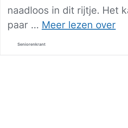
naadloos in dit rijtje. Het
Auke
paar …
Meer lezen over
en
Martijn
Rauwe
Seniorenkrant