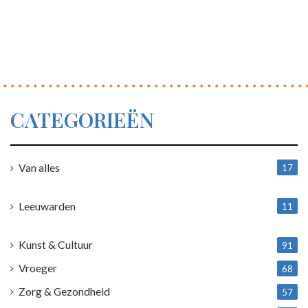
CATEGORIEËN
Van alles
17
1
Leeuwarden
11
4
Kunst & Cultuur
91
Vroeger
68
Zorg & Gezondheid
57