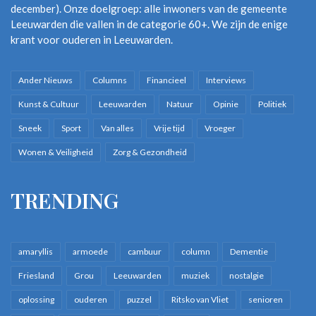
december). Onze doelgroep: alle inwoners van de gemeente
Leeuwarden die vallen in de categorie 60+. We zijn de enige
krant voor ouderen in Leeuwarden.
Ander Nieuws
Columns
Financieel
Interviews
Kunst & Cultuur
Leeuwarden
Natuur
Opinie
Politiek
Sneek
Sport
Van alles
Vrije tijd
Vroeger
Wonen & Veiligheid
Zorg & Gezondheid
TRENDING
amaryllis
armoede
cambuur
column
Dementie
Friesland
Grou
Leeuwarden
muziek
nostalgie
oplossing
ouderen
puzzel
Ritsko van Vliet
senioren