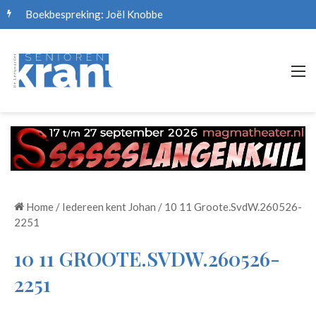
Boekbespreking: Joël Knobbe
M
Home
/
Iedereen kent Johan
/
10 11 Groote.SvdW.260526-
2251
10 11 GROOTE.SVDW.260526-
2251