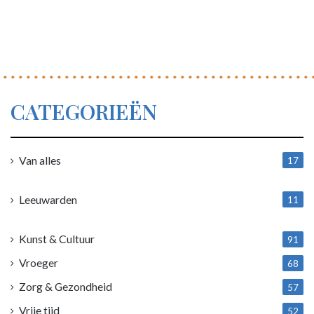
CATEGORIEËN
Van alles
17
1
Leeuwarden
11
4
Kunst & Cultuur
91
Vroeger
68
Zorg & Gezondheid
57
Vrije tijd
52