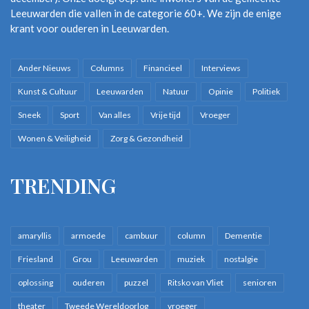
Leeuwarden die vallen in de categorie 60+. We zijn de enige
krant voor ouderen in Leeuwarden.
Ander Nieuws
Columns
Financieel
Interviews
Kunst & Cultuur
Leeuwarden
Natuur
Opinie
Politiek
Sneek
Sport
Van alles
Vrije tijd
Vroeger
Wonen & Veiligheid
Zorg & Gezondheid
TRENDING
amaryllis
armoede
cambuur
column
Dementie
Friesland
Grou
Leeuwarden
muziek
nostalgie
oplossing
ouderen
puzzel
Ritsko van Vliet
senioren
theater
Tweede Wereldoorlog
vroeger