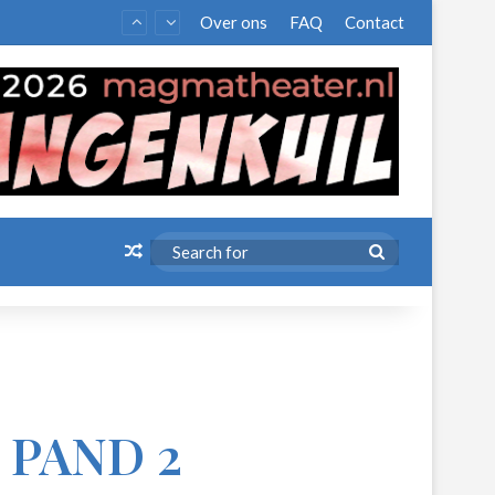
Over ons
FAQ
Contact
Random Article
Search
for
 PAND 2