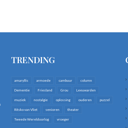
TRENDING
amaryllis
armoede
cambuur
column
Dementie
Friesland
Grou
Leeuwarden
muziek
nostalgie
oplossing
ouderen
puzzel
n
Ritsko van Vliet
senioren
theater
Tweede Wereldoorlog
vroeger