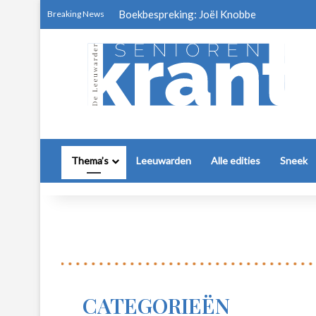
Boekbespreking: Joël Knobbe
Breaking News
Thema’s
Leeuwarden
Alle edities
Sneek
CATEGORIEËN