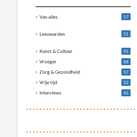
Van alles
17
1
Leeuwarden
11
4
Kunst & Cultuur
91
Vroeger
68
Zorg & Gezondheid
57
Vrije tijd
52
Interviews
45