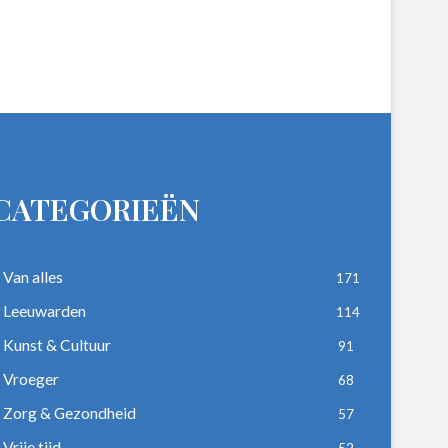
CATEGORIEËN
Van alles
171
Leeuwarden
114
Kunst & Cultuur
91
Vroeger
68
Zorg & Gezondheid
57
Vrije tijd
52