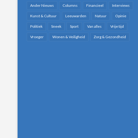
Ander Nieuws
Columns
Financieel
Interviews
Kunst & Cultuur
Leeuwarden
Natuur
Opinie
Politiek
Sneek
Sport
Van alles
Vrije tijd
Vroeger
Wonen & Veiligheid
Zorg & Gezondheid