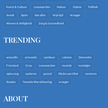
Kunst & Cultuur
Leeuwarden
Natuur
Opinie
Politiek
Sneek
Sport
Van alles
Vrije tijd
Vroeger
Wonen & Veiligheid
Zorg & Gezondheid
TRENDING
amaryllis
armoede
cambuur
column
Dementie
Friesland
Grou
Leeuwarden
muziek
nostalgie
oplossing
ouderen
puzzel
Ritsko van Vliet
senioren
theater
Tweede Wereldoorlog
vroeger
ABOUT