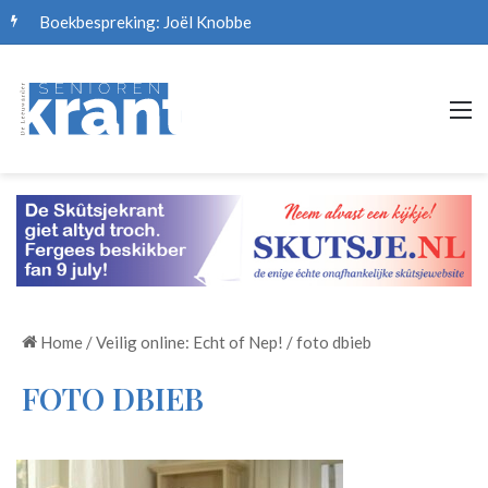
Boekbespreking: Joël Knobbe
M
Home
/
Veilig online: Echt of Nep!
/
foto dbieb
FOTO DBIEB