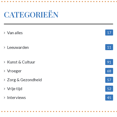
CATEGORIEËN
Van alles
17
1
Leeuwarden
11
4
Kunst & Cultuur
91
Vroeger
68
Zorg & Gezondheid
57
Vrije tijd
52
Interviews
45