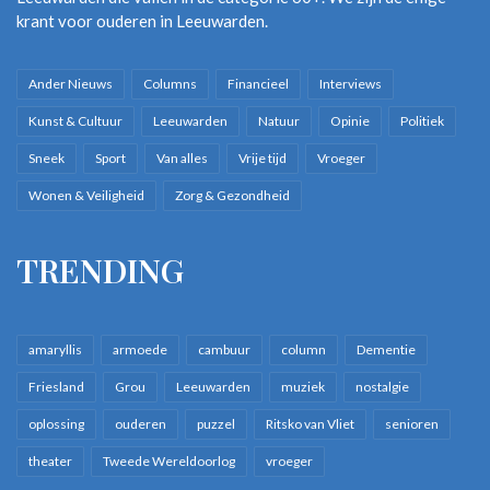
krant voor ouderen in Leeuwarden.
Ander Nieuws
Columns
Financieel
Interviews
Kunst & Cultuur
Leeuwarden
Natuur
Opinie
Politiek
Sneek
Sport
Van alles
Vrije tijd
Vroeger
Wonen & Veiligheid
Zorg & Gezondheid
TRENDING
amaryllis
armoede
cambuur
column
Dementie
Friesland
Grou
Leeuwarden
muziek
nostalgie
oplossing
ouderen
puzzel
Ritsko van Vliet
senioren
theater
Tweede Wereldoorlog
vroeger