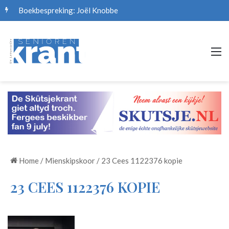
Boekbespreking: Joël Knobbe
M
Home
/
Mienskipskoor
/
23 Cees 1122376 kopie
23 CEES 1122376 KOPIE