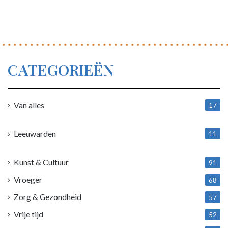
CATEGORIEËN
Van alles
17
1
Leeuwarden
11
4
Kunst & Cultuur
91
Vroeger
68
Zorg & Gezondheid
57
Vrije tijd
52