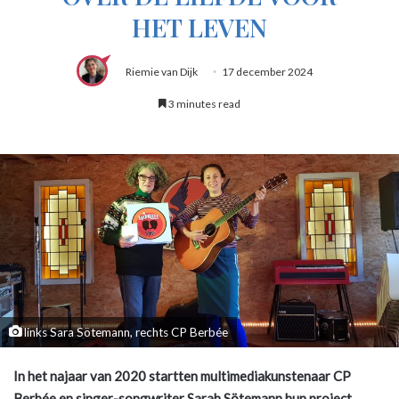
HET LEVEN
Riemie van Dijk
17 december 2024
3 minutes read
links Sara Sötemann, rechts CP Berbée
In het najaar van 2020 startten multimediakunstenaar CP
Berbée en singer-songwriter Sarah Sötemann hun project