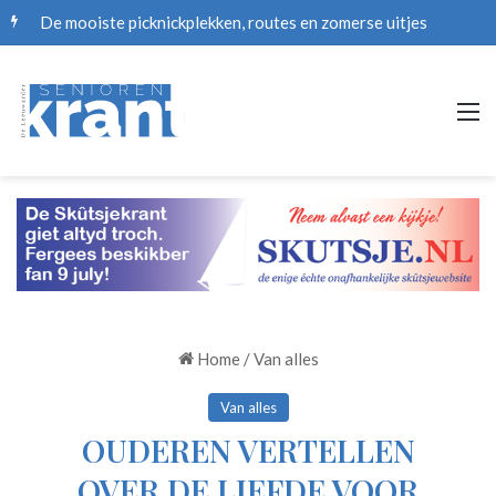
De mooiste picknickplekken, routes en zomerse uitjes
M
Home
/
Van alles
Van alles
OUDEREN VERTELLEN
OVER DE LIEFDE VOOR