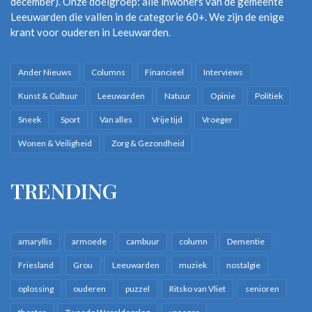
december). Onze doelgroep: alle inwoners van de gemeente
Leeuwarden die vallen in de categorie 60+. We zijn de enige
krant voor ouderen in Leeuwarden.
Ander Nieuws
Columns
Financieel
Interviews
Kunst & Cultuur
Leeuwarden
Natuur
Opinie
Politiek
Sneek
Sport
Van alles
Vrije tijd
Vroeger
Wonen & Veiligheid
Zorg & Gezondheid
TRENDING
amaryllis
armoede
cambuur
column
Dementie
Friesland
Grou
Leeuwarden
muziek
nostalgie
oplossing
ouderen
puzzel
Ritsko van Vliet
senioren