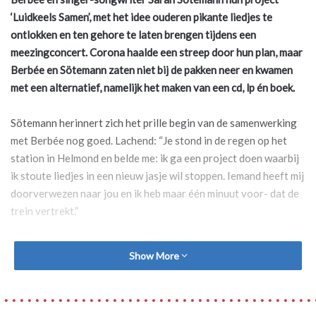
‘Luidkeels Samen’, met het idee ouderen pikante liedjes te
ontlokken en ten gehore te laten brengen tijdens een
meezingconcert. Corona haalde een streep door hun plan, maar
Berbée en Sötemann zaten niet bij de pakken neer en kwamen
met een alternatief, namelijk het maken van een cd, lp én boek.
Sötemann herinnert zich het prille begin van de samenwerking
met Berbée nog goed. Lachend: “Je stond in de regen op het
station in Helmond en belde me: ik ga een project doen waarbij
ik stoute liedjes in een nieuw jasje wil stoppen. Iemand heeft mij
doorverwezen naar jou en ik heb maar één minuut voor- dat de
trein vertrekt.”
WAT ALS IK LIEDJES EN OUDEREN COMBINEER?
Show More
“Ja, zo is het begonnen”, beaamt Berbée. “Ik was destijds
betrokken bij de eerste editie van ‘Over de drempel’, een
initiatief waarbij de gemeente Leeuwarden ontmoetingen en