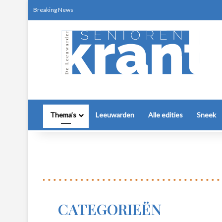
Breaking News
De mooiste picknickplekken, routes en zom
Thema’s
Leeuwarden
Alle edities
Sneek
CATEGORIEËN