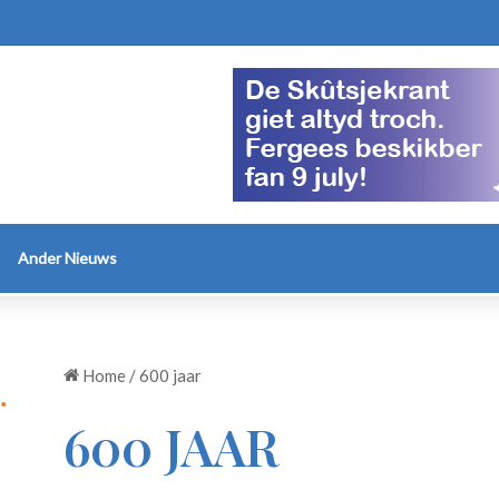
erse uitjes
Ander Nieuws
Home
/
600 jaar
600 JAAR