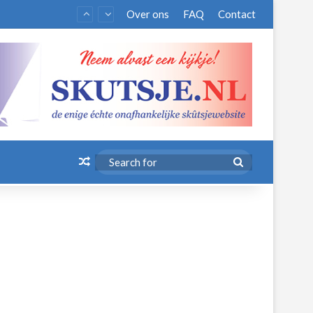
Over ons
FAQ
Contact
Random Article
Search
for