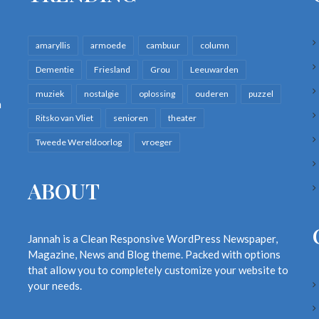
amaryllis
armoede
cambuur
column
Dementie
Friesland
Grou
Leeuwarden
muziek
nostalgie
oplossing
ouderen
puzzel
n
Ritsko van Vliet
senioren
theater
Tweede Wereldoorlog
vroeger
ABOUT
Jannah is a Clean Responsive WordPress Newspaper,
Magazine, News and Blog theme. Packed with options
that allow you to completely customize your website to
your needs.