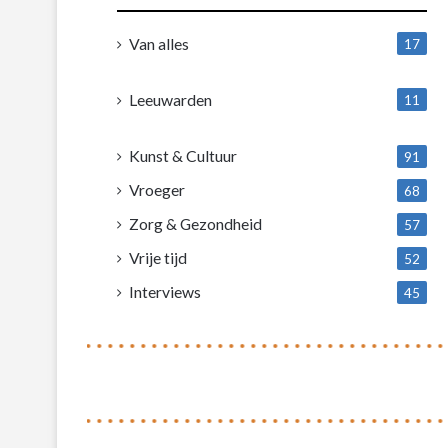
Van alles
17
1
Leeuwarden
11
4
Kunst & Cultuur
91
Vroeger
68
Zorg & Gezondheid
57
Vrije tijd
52
Interviews
45