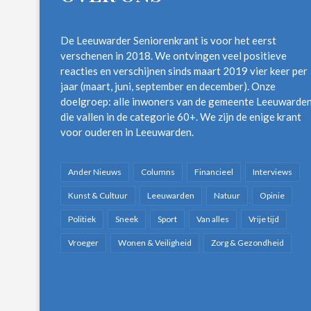
De Leeuwarder Seniorenkrant is voor het eerst
verschenen in 2018. We ontvingen veel positieve
reacties en verschijnen sinds maart 2019 vier keer per
jaar (maart, juni, september en december). Onze
doelgroep: alle inwoners van de gemeente Leeuwarde
die vallen in de categorie 60+. We zijn de enige krant
voor ouderen in Leeuwarden.
Ander Nieuws
Columns
Financieel
Interviews
Kunst & Cultuur
Leeuwarden
Natuur
Opinie
Politiek
Sneek
Sport
Van alles
Vrije tijd
Vroeger
Wonen & Veiligheid
Zorg & Gezondheid