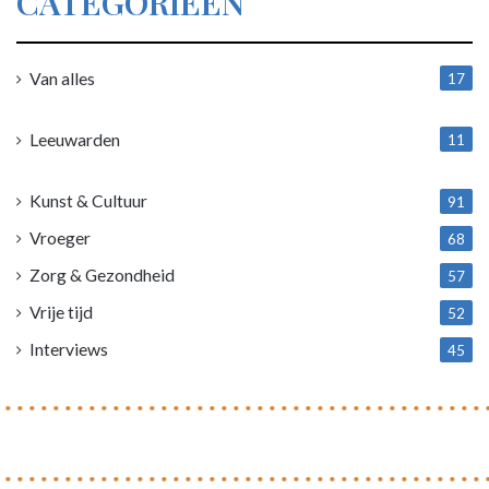
CATEGORIEËN
Van alles
17
1
Leeuwarden
11
4
Kunst & Cultuur
91
Vroeger
68
Zorg & Gezondheid
57
Vrije tijd
52
Interviews
45