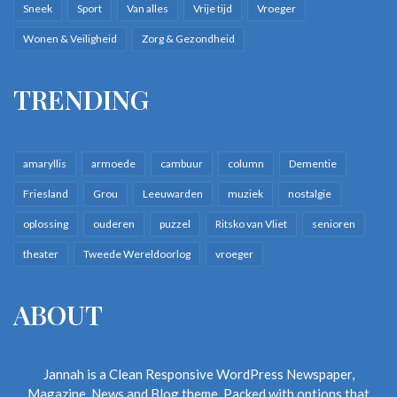
Sneek
Sport
Van alles
Vrije tijd
Vroeger
Wonen & Veiligheid
Zorg & Gezondheid
TRENDING
amaryllis
armoede
cambuur
column
Dementie
Friesland
Grou
Leeuwarden
muziek
nostalgie
oplossing
ouderen
puzzel
Ritsko van Vliet
senioren
theater
Tweede Wereldoorlog
vroeger
ABOUT
Jannah is a Clean Responsive WordPress Newspaper,
Magazine, News and Blog theme. Packed with options that