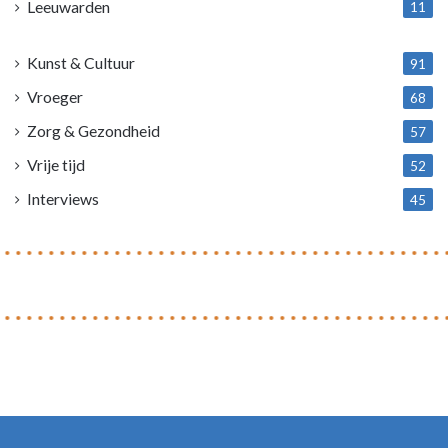
Leeuwarden
11
4
Kunst & Cultuur
91
Vroeger
68
Zorg & Gezondheid
57
Vrije tijd
52
Interviews
45