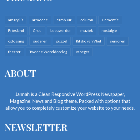
amaryllis
armoede
cambuur
column
Dementie
Friesland
Grou
Leeuwarden
muziek
nostalgie
oplossing
ouderen
puzzel
Ritsko van Vliet
senioren
theater
Tweede Wereldoorlog
vroeger
ABOUT
Jannah is a Clean Responsive WordPress Newspaper,
Magazine, News and Blog theme. Packed with options that
allow you to completely customize your website to your needs.
NEWSLETTER