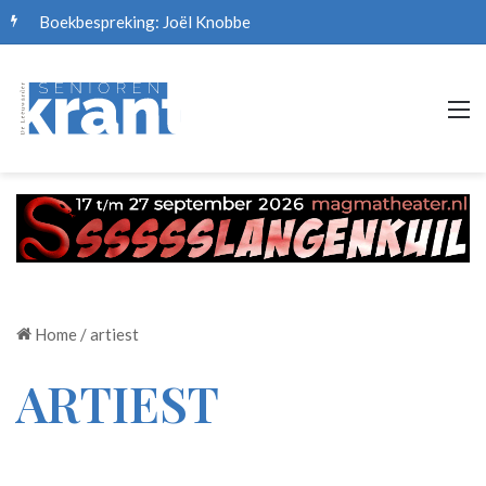
Boekbespreking: Joël Knobbe
M
Home
/
artiest
ARTIEST