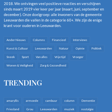
2018. We ontvingen veel positieve reacties en verschijnen
sinds maart 2019 vier keer per jaar (maart, juni, september en
december). Onze doelgroep: alle inwoners van de gemeente
Leeuwarden die vallen in de categorie 60+. We zijn de enige
krant voor ouderen in Leeuwarden.
Ander Nieuws
Columns
Financieel
Interviews
Kunst & Cultuur
Leeuwarden
Natuur
Opinie
Politiek
Sneek
Sport
Van alles
Vrije tijd
Vroeger
Wonen & Veiligheid
Zorg & Gezondheid
TRENDING
amaryllis
armoede
cambuur
column
Dementie
Friesland
Grou
Leeuwarden
muziek
nostalgie