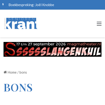
Boekbespreking: Joël Knobbe
M
Home
/
bons
BONS