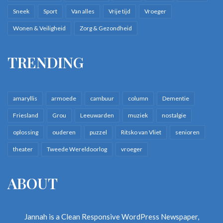
Sneek
Sport
Van alles
Vrije tijd
Vroeger
Wonen & Veiligheid
Zorg & Gezondheid
TRENDING
amaryllis
armoede
cambuur
column
Dementie
Friesland
Grou
Leeuwarden
muziek
nostalgie
oplossing
ouderen
puzzel
Ritsko van Vliet
senioren
theater
Tweede Wereldoorlog
vroeger
ABOUT
Jannah is a Clean Responsive WordPress Newspaper,