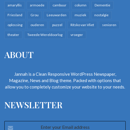
amaryllis
armoede
cambuur
column
Dementie
Friesland
Grou
Leeuwarden
muziek
nostalgie
oplossing
ouderen
puzzel
Ritsko van Vliet
senioren
theater
Tweede Wereldoorlog
vroeger
ABOUT
Jannah is a Clean Responsive WordPress Newspaper,
Magazine, News and Blog theme. Packed with options that
allow you to completely customize your website to your needs.
NEWSLETTER
Enter