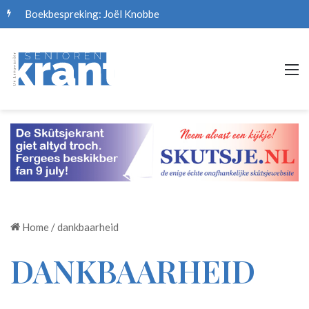
Boekbespreking: Joël Knobbe
M
Home
/
dankbaarheid
DANKBAARHEID