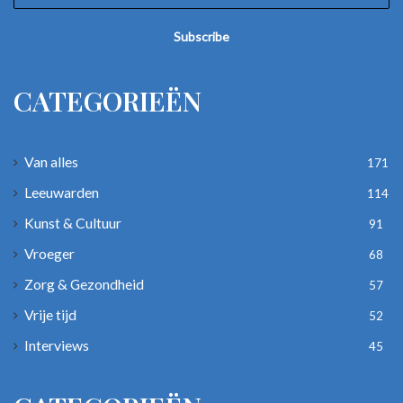
your
Email
address
CATEGORIEËN
Van alles
171
Leeuwarden
114
Kunst & Cultuur
91
Vroeger
68
Zorg & Gezondheid
57
Vrije tijd
52
Interviews
45