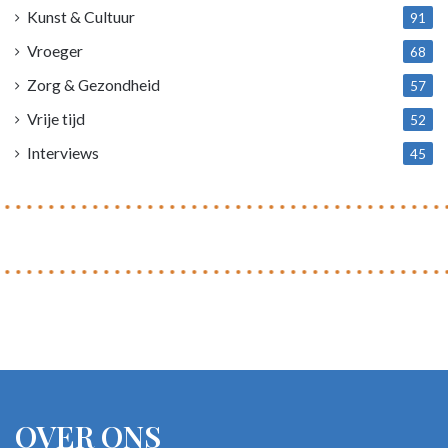
Kunst & Cultuur
91
Vroeger
68
Zorg & Gezondheid
57
Vrije tijd
52
Interviews
45
OVER ONS