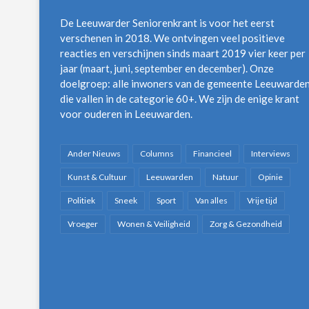
De Leeuwarder Seniorenkrant is voor het eerst
verschenen in 2018. We ontvingen veel positieve
reacties en verschijnen sinds maart 2019 vier keer per
jaar (maart, juni, september en december). Onze
doelgroep: alle inwoners van de gemeente Leeuwarde
die vallen in de categorie 60+. We zijn de enige krant
voor ouderen in Leeuwarden.
Ander Nieuws
Columns
Financieel
Interviews
Kunst & Cultuur
Leeuwarden
Natuur
Opinie
Politiek
Sneek
Sport
Van alles
Vrije tijd
Vroeger
Wonen & Veiligheid
Zorg & Gezondheid