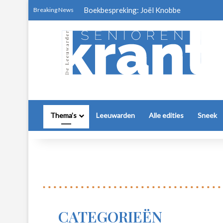
Boekbespreking: Joël Knobbe
Breaking News
Thema’s
Leeuwarden
Alle edities
Sneek
CATEGORIEËN