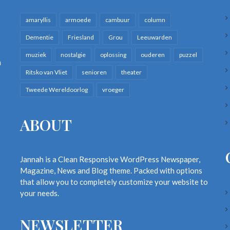
amaryllis
armoede
cambuur
column
Dementie
Friesland
Grou
Leeuwarden
muziek
nostalgie
oplossing
ouderen
puzzel
n
Ritsko van Vliet
senioren
theater
Tweede Wereldoorlog
vroeger
ABOUT
Jannah is a Clean Responsive WordPress Newspaper,
Magazine, News and Blog theme. Packed with options
that allow you to completely customize your website to
your needs.
NEWSLETTER