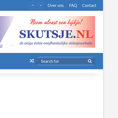
Over ons
FAQ
Contact
Random Article
Search
for