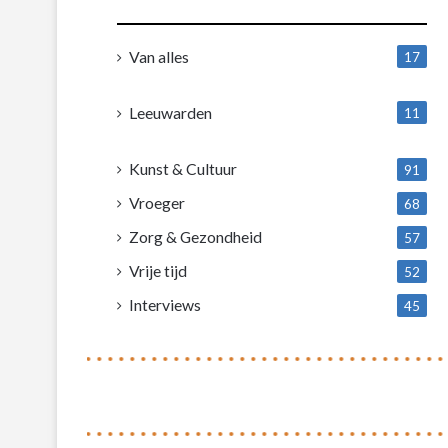
Van alles
17
1
Leeuwarden
11
4
Kunst & Cultuur
91
Vroeger
68
Zorg & Gezondheid
57
Vrije tijd
52
Interviews
45