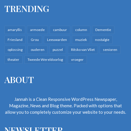
TRENDING
amaryllis
armoede
cambuur
column
Dementie
Friesland
Grou
Leeuwarden
muziek
nostalgie
oplossing
ouderen
puzzel
Ritsko van Vliet
senioren
theater
Tweede Wereldoorlog
vroeger
ABOUT
Jannah is a Clean Responsive WordPress Newspaper,
Magazine, News and Blog theme. Packed with options that
allow you to completely customize your website to your needs.
NEWSLETTER