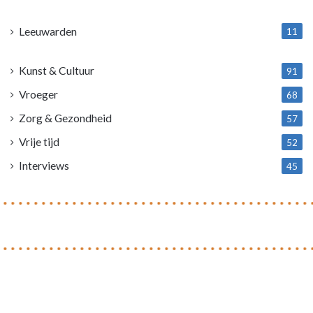
1
Leeuwarden
11
4
Kunst & Cultuur
91
Vroeger
68
Zorg & Gezondheid
57
Vrije tijd
52
Interviews
45