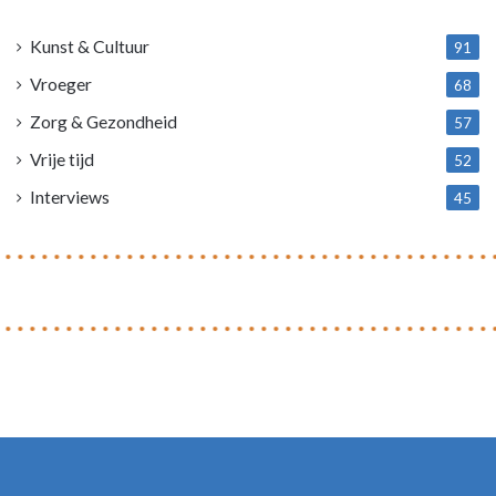
4
Kunst & Cultuur
91
Vroeger
68
Zorg & Gezondheid
57
Vrije tijd
52
Interviews
45