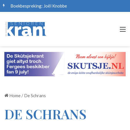
Boekbespreking: Joël Knobbe
M
Home
/
De Schrans
DE SCHRANS