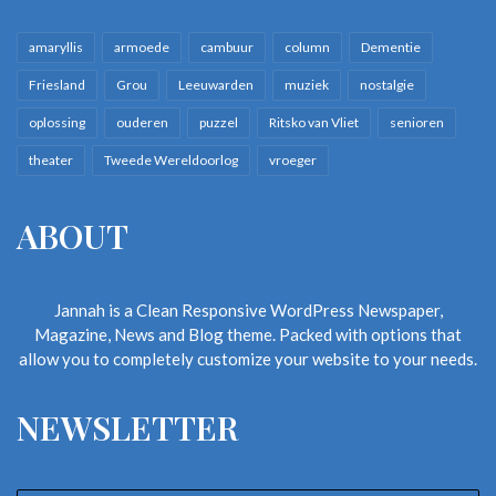
amaryllis
armoede
cambuur
column
Dementie
Friesland
Grou
Leeuwarden
muziek
nostalgie
oplossing
ouderen
puzzel
Ritsko van Vliet
senioren
theater
Tweede Wereldoorlog
vroeger
ABOUT
Jannah is a Clean Responsive WordPress Newspaper,
Magazine, News and Blog theme. Packed with options that
allow you to completely customize your website to your needs.
NEWSLETTER