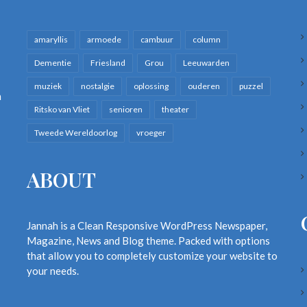
amaryllis
armoede
cambuur
column
Dementie
Friesland
Grou
Leeuwarden
muziek
nostalgie
oplossing
ouderen
puzzel
n
Ritsko van Vliet
senioren
theater
Tweede Wereldoorlog
vroeger
ABOUT
Jannah is a Clean Responsive WordPress Newspaper,
Magazine, News and Blog theme. Packed with options
that allow you to completely customize your website to
your needs.