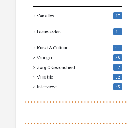
Van alles
17
1
Leeuwarden
11
4
Kunst & Cultuur
91
Vroeger
68
Zorg & Gezondheid
57
Vrije tijd
52
Interviews
45