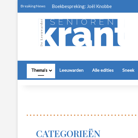
Boekbespreking: Joël Knobbe
Breaking News
Thema’s
Leeuwarden
Alle edities
Sneek
CATEGORIEËN