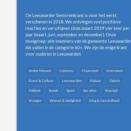
De Leeuwarder Seniorenkrant is voor het eerst
verschenen in 2018. We ontvingen veel positieve
reacties en verschijnen sinds maart 2019 vier keer per
jaar (maart, juni, september en december). Onze
doelgroep: alle inwoners van de gemeente Leeuwarde
die vallen in de categorie 60+. We zijn de enige krant
voor ouderen in Leeuwarden.
Ander Nieuws
Columns
Financieel
Interviews
Kunst & Cultuur
Leeuwarden
Natuur
Opinie
Politiek
Sneek
Sport
Van alles
Vrije tijd
Vroeger
Wonen & Veiligheid
Zorg & Gezondheid