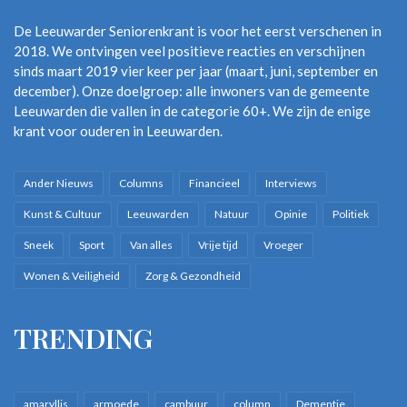
De Leeuwarder Seniorenkrant is voor het eerst verschenen in
2018. We ontvingen veel positieve reacties en verschijnen
sinds maart 2019 vier keer per jaar (maart, juni, september en
december). Onze doelgroep: alle inwoners van de gemeente
Leeuwarden die vallen in de categorie 60+. We zijn de enige
krant voor ouderen in Leeuwarden.
Ander Nieuws
Columns
Financieel
Interviews
Kunst & Cultuur
Leeuwarden
Natuur
Opinie
Politiek
Sneek
Sport
Van alles
Vrije tijd
Vroeger
Wonen & Veiligheid
Zorg & Gezondheid
TRENDING
amaryllis
armoede
cambuur
column
Dementie