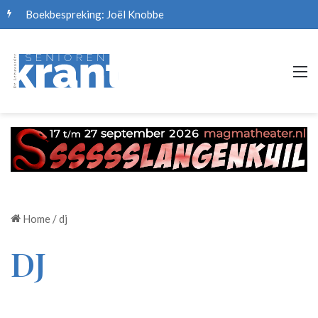
Boekbespreking: Joël Knobbe
M
Home
/
dj
DJ