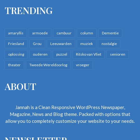
TRENDING
amaryllis
armoede
cambuur
column
Dementie
Friesland
Grou
Leeuwarden
muziek
nostalgie
oplossing
ouderen
puzzel
Ritsko van Vliet
senioren
theater
Tweede Wereldoorlog
vroeger
ABOUT
Jannah is a Clean Responsive WordPress Newspaper,
Magazine, News and Blog theme. Packed with options that
allow you to completely customize your website to your needs.