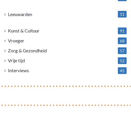
1
Leeuwarden
11
4
Kunst & Cultuur
91
Vroeger
68
Zorg & Gezondheid
57
Vrije tijd
52
Interviews
45