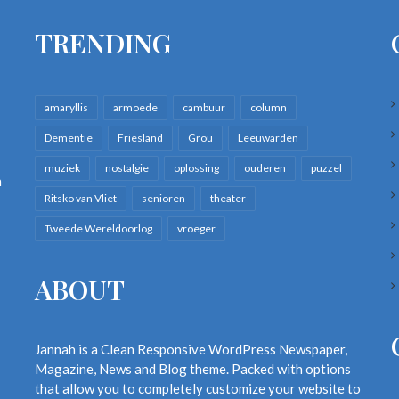
TRENDING
amaryllis
armoede
cambuur
column
Dementie
Friesland
Grou
Leeuwarden
muziek
nostalgie
oplossing
ouderen
puzzel
n
Ritsko van Vliet
senioren
theater
Tweede Wereldoorlog
vroeger
ABOUT
Jannah is a Clean Responsive WordPress Newspaper,
Magazine, News and Blog theme. Packed with options
that allow you to completely customize your website to