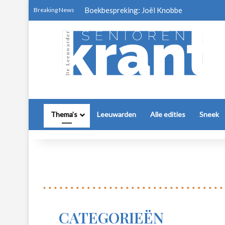
Boekbespreking: Joël Knobbe
Breaking News
Thema’s
Leeuwarden
Alle edities
Sneek
CATEGORIEËN