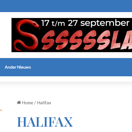
Ander Nieuws
Home
/
Halifax
HALIFAX