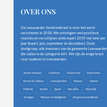
OVER ONS
De Leeuwarder Seniorenkrant is voor het eerst
verschenen in 2018. We ontvingen veel positieve
reacties en verschijnen sinds maart 2019 vier keer per
jaar (maart, juni, september en december). Onze
doelgroep: alle inwoners van de gemeente Leeuwarde
die vallen in de categorie 60+. We zijn de enige krant
voor ouderen in Leeuwarden.
Ander Nieuws
Columns
Financieel
Interviews
Kunst & Cultuur
Leeuwarden
Natuur
Opinie
Politiek
Sneek
Sport
Van alles
Vrije tijd
Vroeger
Wonen & Veiligheid
Zorg & Gezondheid