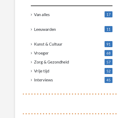
Van alles
17
1
Leeuwarden
11
4
Kunst & Cultuur
91
Vroeger
68
Zorg & Gezondheid
57
Vrije tijd
52
Interviews
45