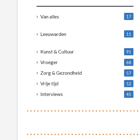
Van alles
17
1
Leeuwarden
11
4
Kunst & Cultuur
91
Vroeger
68
Zorg & Gezondheid
57
Vrije tijd
52
Interviews
45