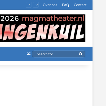
Over ons
FAQ
Contact
Random Article
Search
for