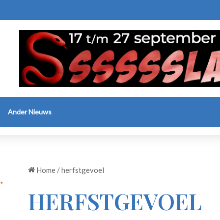
Ander Nieuws
Home
/
herfstgevoel
HERFSTGEVOEL