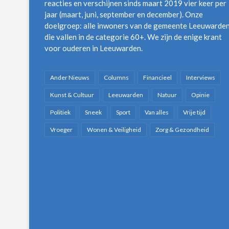
reacties en verschijnen sinds maart 2019 vier keer per
jaar (maart, juni, september en december). Onze
doelgroep: alle inwoners van de gemeente Leeuwarde
die vallen in de categorie 60+. We zijn de enige krant
voor ouderen in Leeuwarden.
Ander Nieuws
Columns
Financieel
Interviews
Kunst & Cultuur
Leeuwarden
Natuur
Opinie
Politiek
Sneek
Sport
Van alles
Vrije tijd
Vroeger
Wonen & Veiligheid
Zorg & Gezondheid