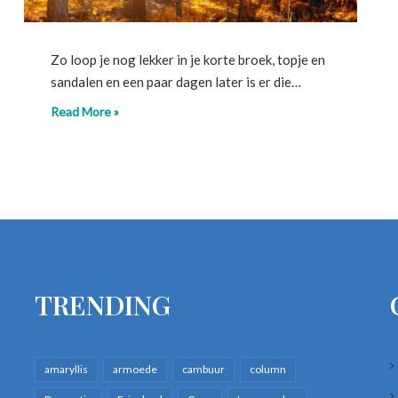
Zo loop je nog lekker in je korte broek, topje en
sandalen en een paar dagen later is er die…
Read More »
TRENDING
amaryllis
armoede
cambuur
column