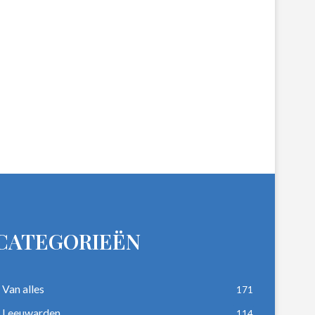
CATEGORIEËN
Van alles
171
Leeuwarden
114