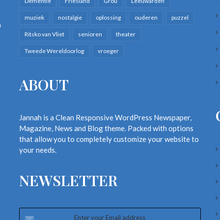
Dementie
Friesland
Grou
Leeuwarden
muziek
nostalgie
oplossing
ouderen
puzzel
n
Ritsko van Vliet
senioren
theater
Tweede Wereldoorlog
vroeger
ABOUT
Jannah is a Clean Responsive WordPress Newspaper,
Magazine, News and Blog theme. Packed with options
that allow you to completely customize your website to
your needs.
NEWSLETTER
Enter