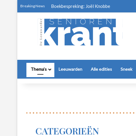
Boekbespreking: Joël Knobbe
Breaking News
Thema’s
Leeuwarden
Alle edities
Sneek
CATEGORIEËN