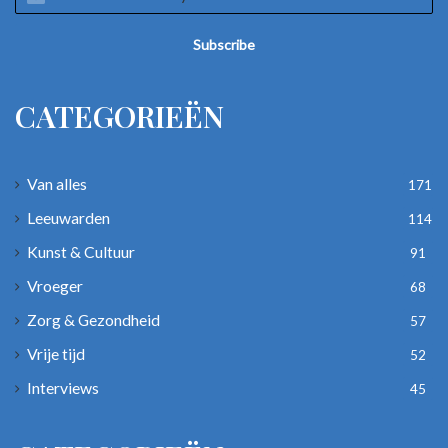
your
Email
address
CATEGORIEËN
Van alles
171
Leeuwarden
114
Kunst & Cultuur
91
Vroeger
68
Zorg & Gezondheid
57
Vrije tijd
52
Interviews
45