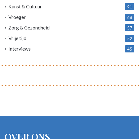
Kunst & Cultuur
91
Vroeger
68
Zorg & Gezondheid
57
Vrije tijd
52
Interviews
45
OVER ONS