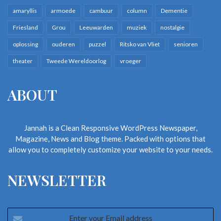
amaryllis
armoede
cambuur
column
Dementie
Friesland
Grou
Leeuwarden
muziek
nostalgie
oplossing
ouderen
puzzel
Ritsko van Vliet
senioren
theater
Tweede Wereldoorlog
vroeger
ABOUT
Jannah is a Clean Responsive WordPress Newspaper,
Magazine, News and Blog theme. Packed with options that
allow you to completely customize your website to your needs.
NEWSLETTER
Enter