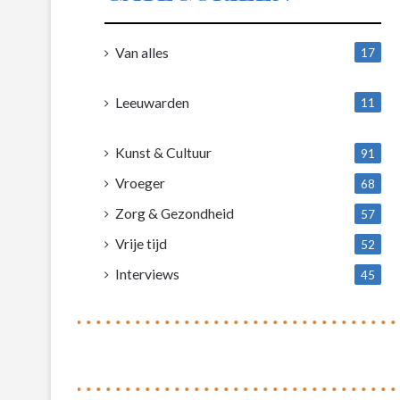
Van alles
17
1
Leeuwarden
11
4
Kunst & Cultuur
91
Vroeger
68
Zorg & Gezondheid
57
Vrije tijd
52
Interviews
45