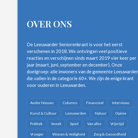
OVER ONS
De Leeuwarder Seniorenkrant is voor het eerst
verschenen in 2018. We ontvingen veel positieve
reacties en verschijnen sinds maart 2019 vier keer per
jaar (maart, juni, september en december). Onze
doelgroep: alle inwoners van de gemeente Leeuwarde
die vallen in de categorie 60+. We zijn de enige krant
voor ouderen in Leeuwarden.
Ander Nieuws
Columns
Financieel
Interviews
Kunst & Cultuur
Leeuwarden
Natuur
Opinie
Politiek
Sneek
Sport
Van alles
Vrije tijd
Vroeger
Wonen & Veiligheid
Zorg & Gezondheid