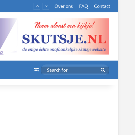
Over ons
FAQ
Contact
Random Article
Search
for