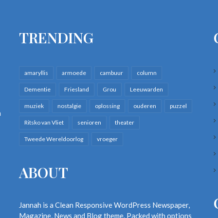
TRENDING
amaryllis
armoede
cambuur
column
Dementie
Friesland
Grou
Leeuwarden
muziek
nostalgie
oplossing
ouderen
puzzel
n
Ritsko van Vliet
senioren
theater
Tweede Wereldoorlog
vroeger
ABOUT
Jannah is a Clean Responsive WordPress Newspaper,
Magazine, News and Blog theme. Packed with options