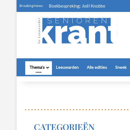
Boekbespreking: Joël Knobbe
Breaking News
Thema’s
Leeuwarden
Alle edities
Sneek
CATEGORIEËN