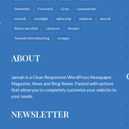
Dementie
Friesland
Grou
Leeuwarden
muziek
nostalgie
oplossing
ouderen
puzzel
n
Ritsko van Vliet
senioren
theater
Tweede Wereldoorlog
vroeger
ABOUT
Jannah is a Clean Responsive WordPress Newspaper,
Magazine, News and Blog theme. Packed with options
that allow you to completely customize your website to
your needs.
NEWSLETTER