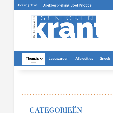
Boekbespreking: Joël Knobbe
Breaking News
Thema’s
Leeuwarden
Alle edities
Sneek
CATEGORIEËN