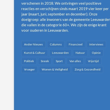
verschenen in 2018. We ontvingen veel positieve
reacties en verschijnen sinds maart 2019 vier keer per
jaar (maart, juni, september en december). Onze
doelgroep: alle inwoners van de gemeente Leeuwarde
die vallen in de categorie 60+. We zijn de enige krant
voor ouderen in Leeuwarden.
Ander Nieuws
Columns
Financieel
Interviews
Kunst & Cultuur
Leeuwarden
Natuur
Opinie
Politiek
Sneek
Sport
Van alles
Vrije tijd
Vroeger
Wonen & Veiligheid
Zorg & Gezondheid