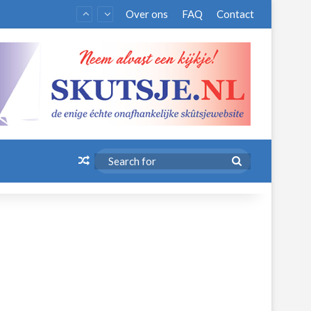
Over ons
FAQ
Contact
Random Article
Search
for