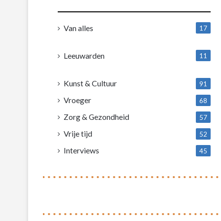
Van alles
17
1
Leeuwarden
11
4
Kunst & Cultuur
91
Vroeger
68
Zorg & Gezondheid
57
Vrije tijd
52
Interviews
45