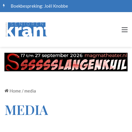
Boekbespreking: Joël Knobbe
M
Home
/
media
MEDIA