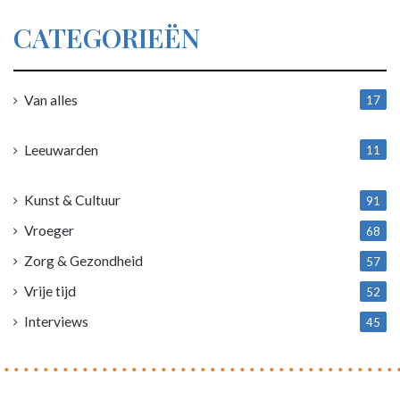
CATEGORIEËN
Van alles
17
1
Leeuwarden
11
4
Kunst & Cultuur
91
Vroeger
68
Zorg & Gezondheid
57
Vrije tijd
52
Interviews
45