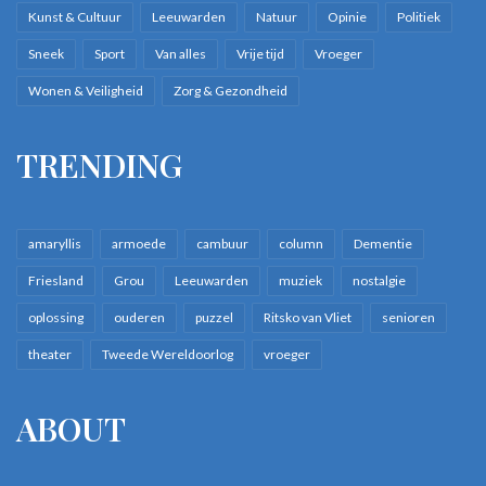
Kunst & Cultuur
Leeuwarden
Natuur
Opinie
Politiek
Sneek
Sport
Van alles
Vrije tijd
Vroeger
Wonen & Veiligheid
Zorg & Gezondheid
TRENDING
amaryllis
armoede
cambuur
column
Dementie
Friesland
Grou
Leeuwarden
muziek
nostalgie
oplossing
ouderen
puzzel
Ritsko van Vliet
senioren
theater
Tweede Wereldoorlog
vroeger
ABOUT