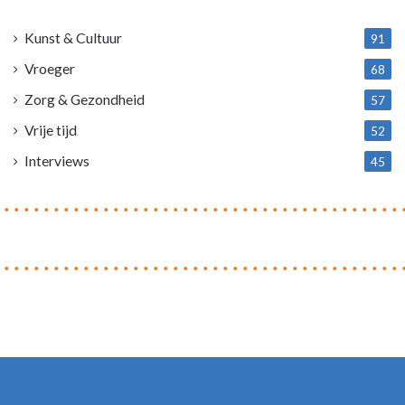
4
Kunst & Cultuur
91
Vroeger
68
Zorg & Gezondheid
57
Vrije tijd
52
Interviews
45