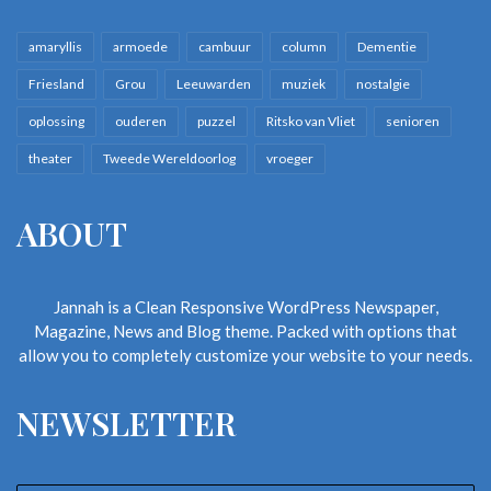
amaryllis
armoede
cambuur
column
Dementie
Friesland
Grou
Leeuwarden
muziek
nostalgie
oplossing
ouderen
puzzel
Ritsko van Vliet
senioren
theater
Tweede Wereldoorlog
vroeger
ABOUT
Jannah is a Clean Responsive WordPress Newspaper,
Magazine, News and Blog theme. Packed with options that
allow you to completely customize your website to your needs.
NEWSLETTER