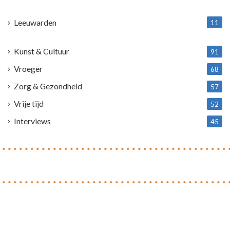
1
Leeuwarden
11
4
Kunst & Cultuur
91
Vroeger
68
Zorg & Gezondheid
57
Vrije tijd
52
Interviews
45