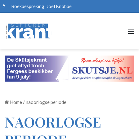
Boekbespreking: Joël Knobbe
M
Home
/
naoorlogse periode
NAOORLOGSE