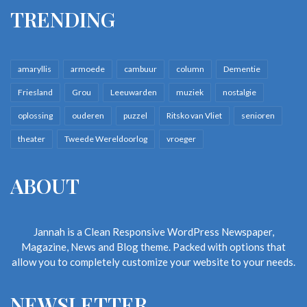
TRENDING
amaryllis
armoede
cambuur
column
Dementie
Friesland
Grou
Leeuwarden
muziek
nostalgie
oplossing
ouderen
puzzel
Ritsko van Vliet
senioren
theater
Tweede Wereldoorlog
vroeger
ABOUT
Jannah is a Clean Responsive WordPress Newspaper,
Magazine, News and Blog theme. Packed with options that
allow you to completely customize your website to your needs.
NEWSLETTER