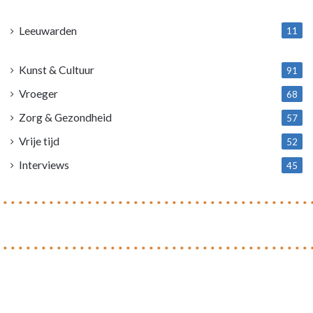
1
Leeuwarden
11
4
Kunst & Cultuur
91
Vroeger
68
Zorg & Gezondheid
57
Vrije tijd
52
Interviews
45