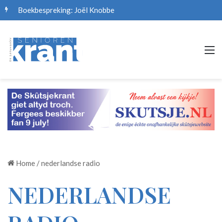
Boekbespreking: Joël Knobbe
M
Home
/
nederlandse radio
NEDERLANDSE