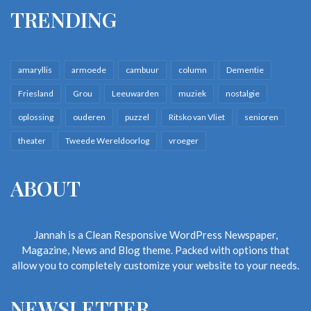
TRENDING
amaryllis
armoede
cambuur
column
Dementie
Friesland
Grou
Leeuwarden
muziek
nostalgie
oplossing
ouderen
puzzel
Ritsko van Vliet
senioren
theater
Tweede Wereldoorlog
vroeger
ABOUT
Jannah is a Clean Responsive WordPress Newspaper,
Magazine, News and Blog theme. Packed with options that
allow you to completely customize your website to your needs.
NEWSLETTER