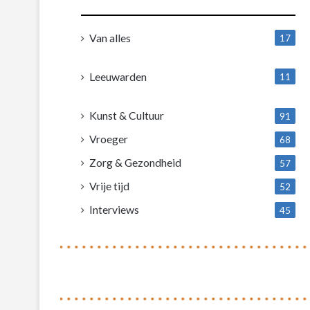
Van alles
17
1
Leeuwarden
11
4
Kunst & Cultuur
91
Vroeger
68
Zorg & Gezondheid
57
Vrije tijd
52
Interviews
45