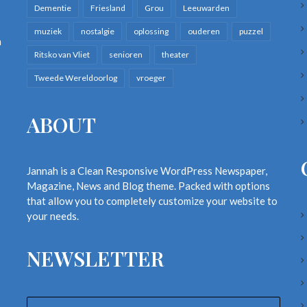
Dementie
Friesland
Grou
Leeuwarden
muziek
nostalgie
oplossing
ouderen
puzzel
n
Ritsko van Vliet
senioren
theater
Tweede Wereldoorlog
vroeger
ABOUT
Jannah is a Clean Responsive WordPress Newspaper,
Magazine, News and Blog theme. Packed with options
that allow you to completely customize your website to
your needs.
NEWSLETTER
Enter