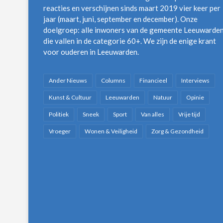
reacties en verschijnen sinds maart 2019 vier keer per
jaar (maart, juni, september en december). Onze
doelgroep: alle inwoners van de gemeente Leeuwarde
die vallen in de categorie 60+. We zijn de enige krant
voor ouderen in Leeuwarden.
Ander Nieuws
Columns
Financieel
Interviews
Kunst & Cultuur
Leeuwarden
Natuur
Opinie
Politiek
Sneek
Sport
Van alles
Vrije tijd
Vroeger
Wonen & Veiligheid
Zorg & Gezondheid