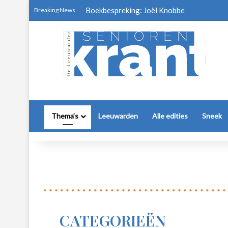
Boekbespreking: Joël Knobbe
Breaking News
Thema’s
Leeuwarden
Alle edities
Sneek
CATEGORIEËN