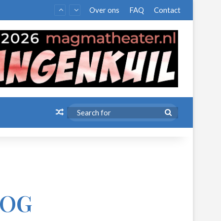
Over ons
FAQ
Contact
Random Article
Search
for
OOG