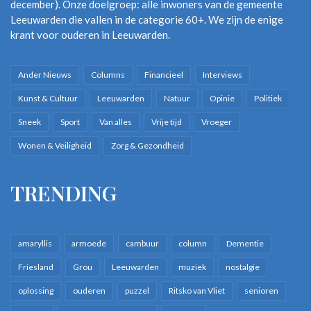
december). Onze doelgroep: alle inwoners van de gemeente
Leeuwarden die vallen in de categorie 60+. We zijn de enige
krant voor ouderen in Leeuwarden.
Ander Nieuws
Columns
Financieel
Interviews
Kunst & Cultuur
Leeuwarden
Natuur
Opinie
Politiek
Sneek
Sport
Van alles
Vrije tijd
Vroeger
Wonen & Veiligheid
Zorg & Gezondheid
TRENDING
amaryllis
armoede
cambuur
column
Dementie
Friesland
Grou
Leeuwarden
muziek
nostalgie
oplossing
ouderen
puzzel
Ritsko van Vliet
senioren