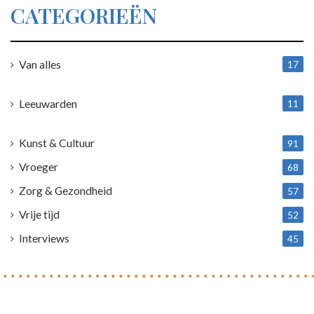
CATEGORIEËN
Van alles
17
1
Leeuwarden
11
4
Kunst & Cultuur
91
Vroeger
68
Zorg & Gezondheid
57
Vrije tijd
52
Interviews
45