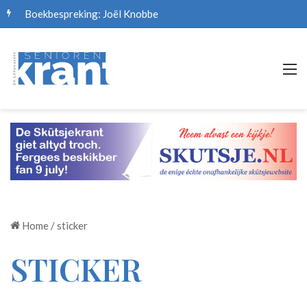
Boekbespreking: Joël Knobbe
M
Home
/
sticker
STICKER