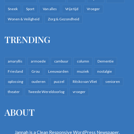
Sneek
Sport
Van alles
Vrije tijd
Vroeger
Wonen & Veiligheid
Zorg & Gezondheid
TRENDING
amaryllis
armoede
cambuur
column
Dementie
Friesland
Grou
Leeuwarden
muziek
nostalgie
oplossing
ouderen
puzzel
Ritsko van Vliet
senioren
theater
Tweede Wereldoorlog
vroeger
ABOUT
Jannah is a Clean Responsive WordPress Newspaper,