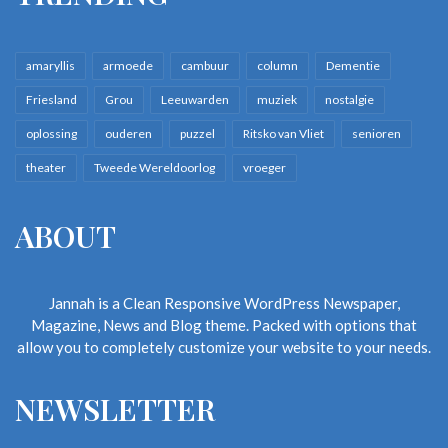
amaryllis
armoede
cambuur
column
Dementie
Friesland
Grou
Leeuwarden
muziek
nostalgie
oplossing
ouderen
puzzel
Ritsko van Vliet
senioren
theater
Tweede Wereldoorlog
vroeger
ABOUT
Jannah is a Clean Responsive WordPress Newspaper,
Magazine, News and Blog theme. Packed with options that
allow you to completely customize your website to your needs.
NEWSLETTER