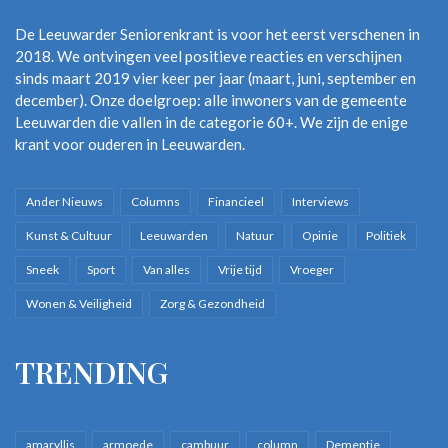
De Leeuwarder Seniorenkrant is voor het eerst verschenen in
2018. We ontvingen veel positieve reacties en verschijnen
sinds maart 2019 vier keer per jaar (maart, juni, september en
december). Onze doelgroep: alle inwoners van de gemeente
Leeuwarden die vallen in de categorie 60+. We zijn de enige
krant voor ouderen in Leeuwarden.
Ander Nieuws
Columns
Financieel
Interviews
Kunst & Cultuur
Leeuwarden
Natuur
Opinie
Politiek
Sneek
Sport
Van alles
Vrije tijd
Vroeger
Wonen & Veiligheid
Zorg & Gezondheid
TRENDING
amaryllis
armoede
cambuur
column
Dementie