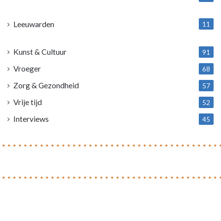
1
Leeuwarden
11
4
Kunst & Cultuur
91
Vroeger
68
Zorg & Gezondheid
57
Vrije tijd
52
Interviews
45