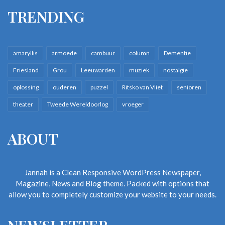
TRENDING
amaryllis
armoede
cambuur
column
Dementie
Friesland
Grou
Leeuwarden
muziek
nostalgie
oplossing
ouderen
puzzel
Ritsko van Vliet
senioren
theater
Tweede Wereldoorlog
vroeger
ABOUT
Jannah is a Clean Responsive WordPress Newspaper,
Magazine, News and Blog theme. Packed with options that
allow you to completely customize your website to your needs.