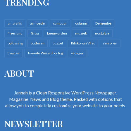
TRENDING
amaryllis
armoede
cambuur
column
Dementie
Friesland
Grou
Leeuwarden
muziek
nostalgie
oplossing
ouderen
puzzel
Ritsko van Vliet
senioren
theater
Tweede Wereldoorlog
vroeger
ABOUT
Jannah is a Clean Responsive WordPress Newspaper,
Magazine, News and Blog theme. Packed with options that
allow you to completely customize your website to your needs.
NEWSLETTER