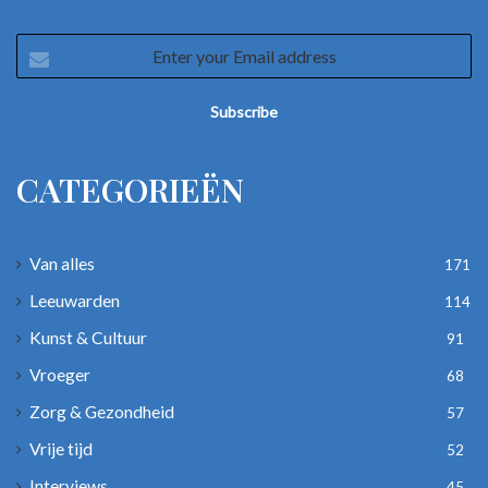
Enter
your
Email
address
CATEGORIEËN
Van alles
171
Leeuwarden
114
Kunst & Cultuur
91
Vroeger
68
Zorg & Gezondheid
57
Vrije tijd
52
Interviews
45