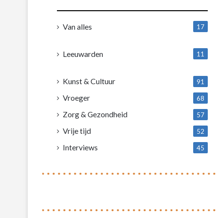
Van alles
17
1
Leeuwarden
11
4
Kunst & Cultuur
91
Vroeger
68
Zorg & Gezondheid
57
Vrije tijd
52
Interviews
45