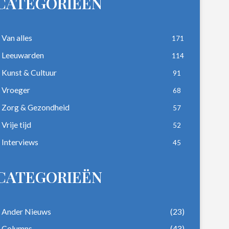
CATEGORIEËN
Van alles
171
Leeuwarden
114
Kunst & Cultuur
91
Vroeger
68
Zorg & Gezondheid
57
Vrije tijd
52
Interviews
45
CATEGORIEËN
Ander Nieuws
(23)
Columns
(43)