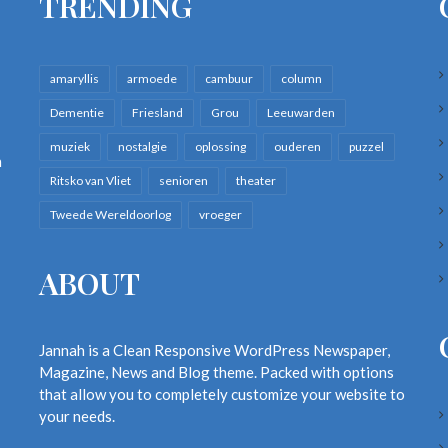
TRENDING
amaryllis
armoede
cambuur
column
Dementie
Friesland
Grou
Leeuwarden
muziek
nostalgie
oplossing
ouderen
puzzel
n
Ritsko van Vliet
senioren
theater
Tweede Wereldoorlog
vroeger
ABOUT
Jannah is a Clean Responsive WordPress Newspaper,
Magazine, News and Blog theme. Packed with options
that allow you to completely customize your website to
your needs.