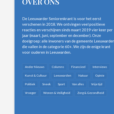
OVER ONS
De Leeuwarder Seniorenkrant is voor het eerst
verschenen in 2018. We ontvingen veel positieve
reacties en verschijnen sinds maart 2019 vier keer per
jaar (maart, juni, september en december). Onze
doelgroep: alle inwoners van de gemeente Leeuwarde
die vallen in de categorie 60+. We zijn de enige krant
voor ouderen in Leeuwarden.
Ander Nieuws
Columns
Financieel
Interviews
Kunst & Cultuur
Leeuwarden
Natuur
Opinie
Politiek
Sneek
Sport
Van alles
Vrije tijd
Vroeger
Wonen & Veiligheid
Zorg & Gezondheid