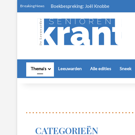
Boekbespreking: Joël Knobbe
Breaking News
Thema’s
Leeuwarden
Alle edities
Sneek
CATEGORIEËN