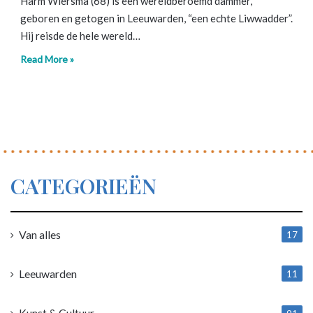
Harm Wiersma (68) is een wereldberoemd dammer,
geboren en getogen in Leeuwarden, “een echte Liwwadder”.
Hij reisde de hele wereld…
Read More »
CATEGORIEËN
Van alles
17
1
Leeuwarden
11
4
Kunst & Cultuur