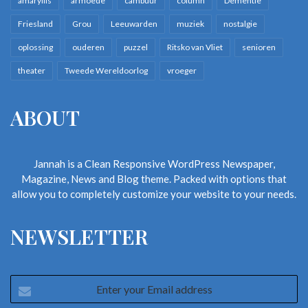
amaryllis
armoede
cambuur
column
Dementie
Friesland
Grou
Leeuwarden
muziek
nostalgie
oplossing
ouderen
puzzel
Ritsko van Vliet
senioren
theater
Tweede Wereldoorlog
vroeger
ABOUT
Jannah is a Clean Responsive WordPress Newspaper,
Magazine, News and Blog theme. Packed with options that
allow you to completely customize your website to your needs.
NEWSLETTER
Enter
your