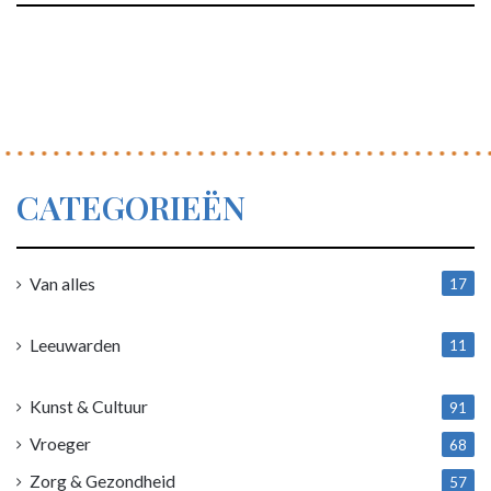
CATEGORIEËN
Van alles
17
1
Leeuwarden
11
4
Kunst & Cultuur
91
Vroeger
68
Zorg & Gezondheid
57