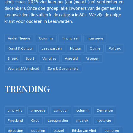
sinds maart 2019 vier keer per jaar (maart, juni, september en
december). Onze doelgroep: alle inwoners van de gemeente
Leeuwarden die vallen in de categorie 60+. We zijn de enige
krant voor ouderen in Leeuwarden.
Ander Nieuws
Columns
Financieel
Interviews
Kunst & Cultuur
Leeuwarden
Natuur
Opinie
Politiek
Sneek
Sport
Van alles
Vrije tijd
Vroeger
Wonen & Veiligheid
Zorg & Gezondheid
TRENDING
amaryllis
armoede
cambuur
column
Dementie
Friesland
Grou
Leeuwarden
muziek
nostalgie
oplossing
ouderen
puzzel
Ritsko van Vliet
senioren