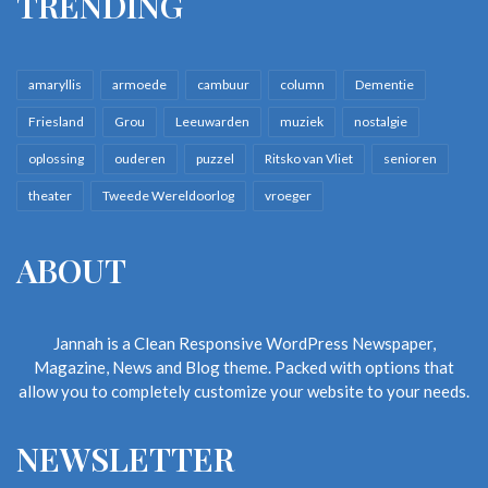
TRENDING
amaryllis
armoede
cambuur
column
Dementie
Friesland
Grou
Leeuwarden
muziek
nostalgie
oplossing
ouderen
puzzel
Ritsko van Vliet
senioren
theater
Tweede Wereldoorlog
vroeger
ABOUT
Jannah is a Clean Responsive WordPress Newspaper,
Magazine, News and Blog theme. Packed with options that
allow you to completely customize your website to your needs.
NEWSLETTER