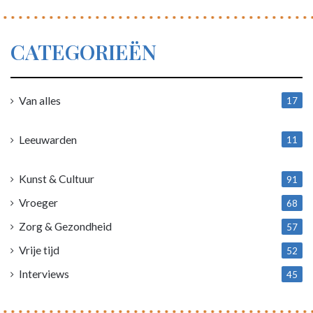
CATEGORIEËN
Van alles
17
1
Leeuwarden
11
4
Kunst & Cultuur
91
Vroeger
68
Zorg & Gezondheid
57
Vrije tijd
52
Interviews
45