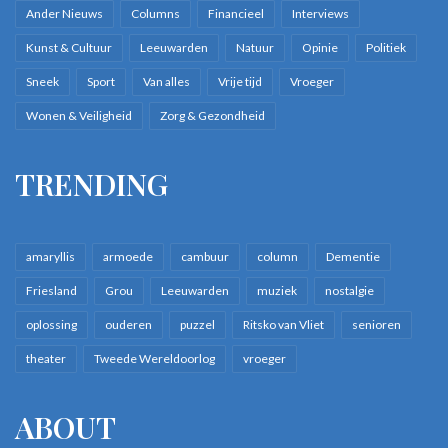
Ander Nieuws
Columns
Financieel
Interviews
Kunst & Cultuur
Leeuwarden
Natuur
Opinie
Politiek
Sneek
Sport
Van alles
Vrije tijd
Vroeger
Wonen & Veiligheid
Zorg & Gezondheid
TRENDING
amaryllis
armoede
cambuur
column
Dementie
Friesland
Grou
Leeuwarden
muziek
nostalgie
oplossing
ouderen
puzzel
Ritsko van Vliet
senioren
theater
Tweede Wereldoorlog
vroeger
ABOUT