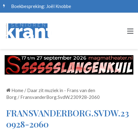
Boekbespreking: Joël Knobbe
M
Home
/
Daar zit muziek in - Frans van den
Borg
/
FransvanderBorg.SvdW.230928-2060
FRANSVANDERBORG.SVDW.23
0928-2060