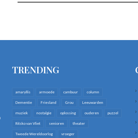
TRENDING
amaryllis
armoede
cambuur
column
Dementie
Friesland
Grou
Leeuwarden
muziek
nostalgie
oplossing
ouderen
puzzel
n
Ritsko van Vliet
senioren
theater
Tweede Wereldoorlog
vroeger