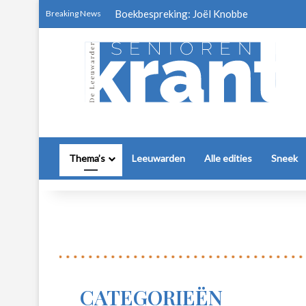
Boekbespreking: Joël Knobbe
Breaking News
Thema’s
Leeuwarden
Alle edities
Sneek
CATEGORIEËN