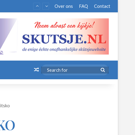
Over ons
FAQ
Contact
Random Article
Search
for
itsko
KO