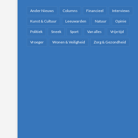
Ander Nieuws
Columns
Financieel
Interviews
Kunst & Cultuur
Leeuwarden
Natuur
Opinie
Politiek
Sneek
Sport
Van alles
Vrije tijd
Vroeger
Wonen & Veiligheid
Zorg & Gezondheid