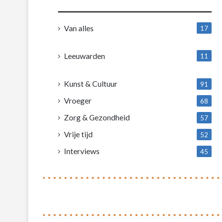
Van alles
17
1
Leeuwarden
11
4
Kunst & Cultuur
91
Vroeger
68
Zorg & Gezondheid
57
Vrije tijd
52
Interviews
45