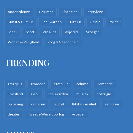
Ander Nieuws
Columns
Financieel
Interviews
Kunst & Cultuur
Leeuwarden
Natuur
Opinie
Politiek
Sneek
Sport
Van alles
Vrije tijd
Vroeger
Wonen & Veiligheid
Zorg & Gezondheid
TRENDING
amaryllis
armoede
cambuur
column
Dementie
Friesland
Grou
Leeuwarden
muziek
nostalgie
oplossing
ouderen
puzzel
Ritsko van Vliet
senioren
theater
Tweede Wereldoorlog
vroeger