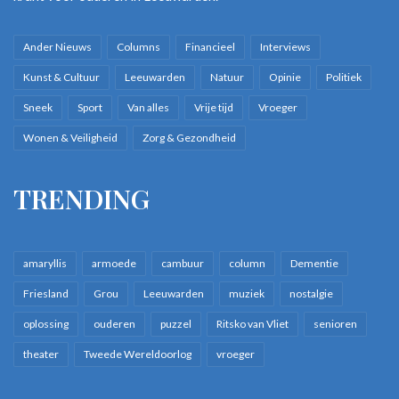
Ander Nieuws
Columns
Financieel
Interviews
Kunst & Cultuur
Leeuwarden
Natuur
Opinie
Politiek
Sneek
Sport
Van alles
Vrije tijd
Vroeger
Wonen & Veiligheid
Zorg & Gezondheid
TRENDING
amaryllis
armoede
cambuur
column
Dementie
Friesland
Grou
Leeuwarden
muziek
nostalgie
oplossing
ouderen
puzzel
Ritsko van Vliet
senioren
theater
Tweede Wereldoorlog
vroeger