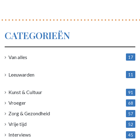
CATEGORIEËN
Van alles
17
1
Leeuwarden
11
4
Kunst & Cultuur
91
Vroeger
68
Zorg & Gezondheid
57
Vrije tijd
52
Interviews
45