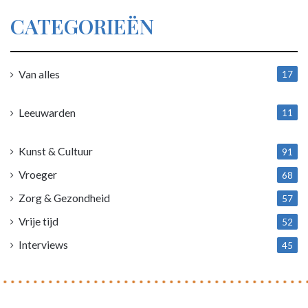
CATEGORIEËN
Van alles
17
1
Leeuwarden
11
4
Kunst & Cultuur
91
Vroeger
68
Zorg & Gezondheid
57
Vrije tijd
52
Interviews
45