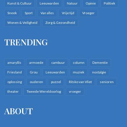
Kunst & Cultuur
Leeuwarden
Natuur
Opinie
Politiek
Sneek
Sport
Van alles
Vrije tijd
Vroeger
Wonen & Veiligheid
Zorg & Gezondheid
TRENDING
amaryllis
armoede
cambuur
column
Dementie
Friesland
Grou
Leeuwarden
muziek
nostalgie
oplossing
ouderen
puzzel
Ritsko van Vliet
senioren
theater
Tweede Wereldoorlog
vroeger
ABOUT