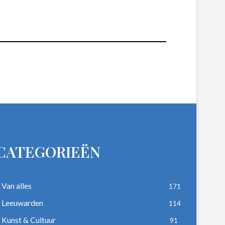
CATEGORIEËN
Van alles
171
Leeuwarden
114
Kunst & Cultuur
91