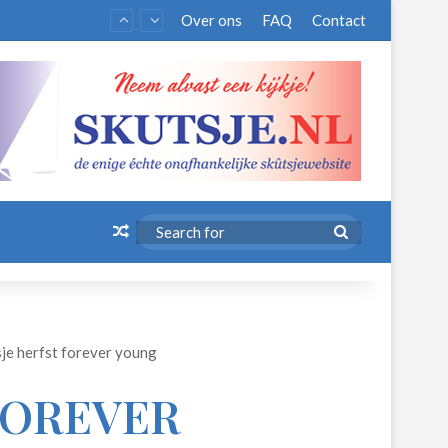
Over ons
FAQ
Contact
Random Article
Search
for
sje herfst forever young
FOREVER