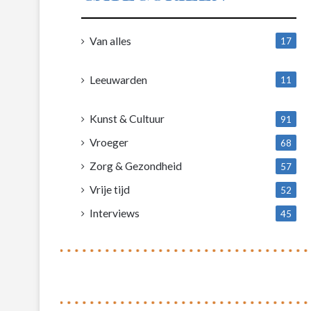
Van alles
17
1
Leeuwarden
11
4
Kunst & Cultuur
91
Vroeger
68
Zorg & Gezondheid
57
Vrije tijd
52
Interviews
45