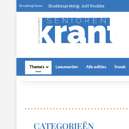
Boekbespreking: Joël Knobbe
Breaking News
Thema’s
Leeuwarden
Alle edities
Sneek
CATEGORIEËN