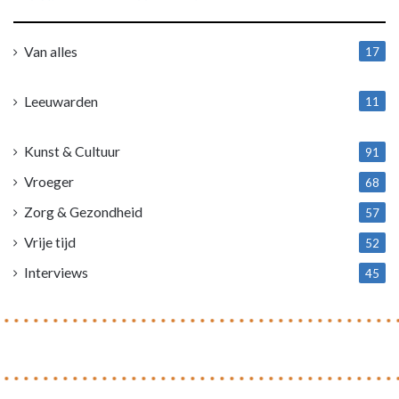
Van alles
17
1
Leeuwarden
11
4
Kunst & Cultuur
91
Vroeger
68
Zorg & Gezondheid
57
Vrije tijd
52
Interviews
45