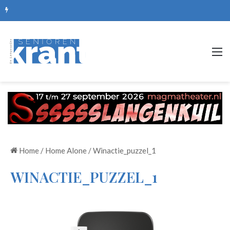
De mooiste picknickplekken, routes en zomerse uitjes
M
Home
/
Home Alone
/
Winactie_puzzel_1
WINACTIE_PUZZEL_1