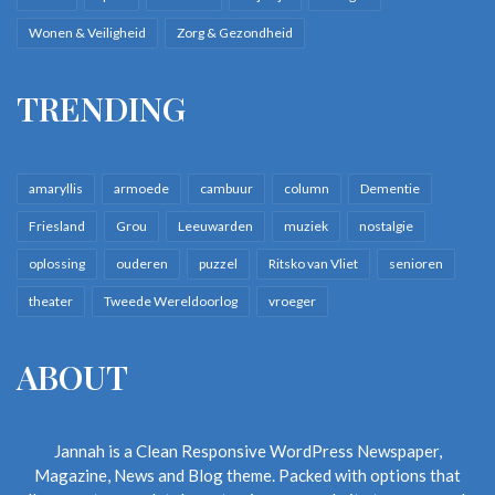
Wonen & Veiligheid
Zorg & Gezondheid
TRENDING
amaryllis
armoede
cambuur
column
Dementie
Friesland
Grou
Leeuwarden
muziek
nostalgie
oplossing
ouderen
puzzel
Ritsko van Vliet
senioren
theater
Tweede Wereldoorlog
vroeger
ABOUT
Jannah is a Clean Responsive WordPress Newspaper,
Magazine, News and Blog theme. Packed with options that