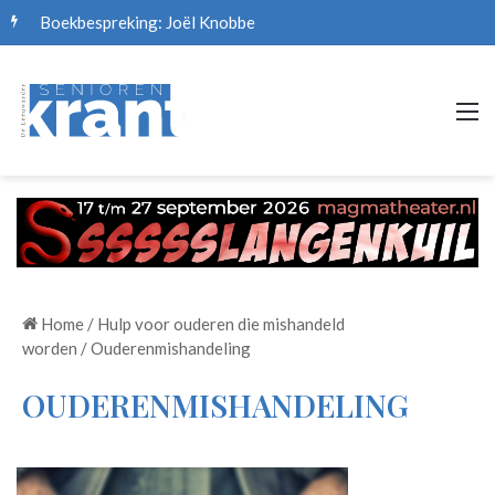
Boekbespreking: Joël Knobbe
M
Home
/
Hulp voor ouderen die mishandeld
worden
/
Ouderenmishandeling
OUDERENMISHANDELING