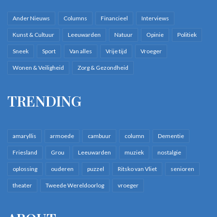
Ander Nieuws
Columns
Financieel
Interviews
Kunst & Cultuur
Leeuwarden
Natuur
Opinie
Politiek
Sneek
Sport
Van alles
Vrije tijd
Vroeger
Wonen & Veiligheid
Zorg & Gezondheid
TRENDING
amaryllis
armoede
cambuur
column
Dementie
Friesland
Grou
Leeuwarden
muziek
nostalgie
oplossing
ouderen
puzzel
Ritsko van Vliet
senioren
theater
Tweede Wereldoorlog
vroeger