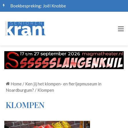
Boekbespreking: Joël Knobbe
M
Home
/
Ken jij het klompen- en fierljepmuseum in
Noardburgum?
/
Klompen
KLOMPEN