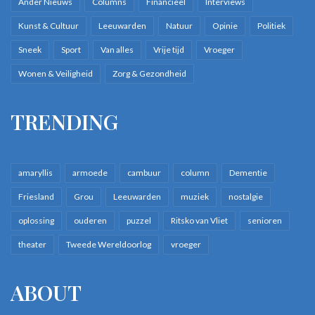
Ander Nieuws
Columns
Financieel
Interviews
Kunst & Cultuur
Leeuwarden
Natuur
Opinie
Politiek
Sneek
Sport
Van alles
Vrije tijd
Vroeger
Wonen & Veiligheid
Zorg & Gezondheid
TRENDING
amaryllis
armoede
cambuur
column
Dementie
Friesland
Grou
Leeuwarden
muziek
nostalgie
oplossing
ouderen
puzzel
Ritsko van Vliet
senioren
theater
Tweede Wereldoorlog
vroeger
ABOUT