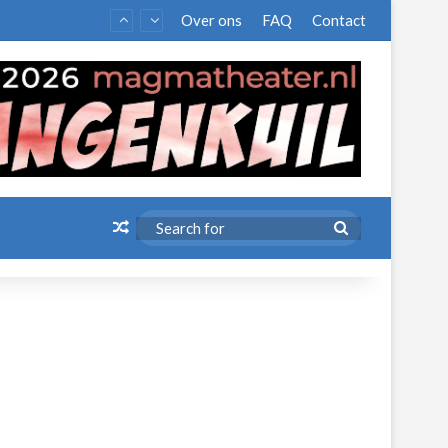
Over ons
FAQ
Contact
Random Article
Search
for