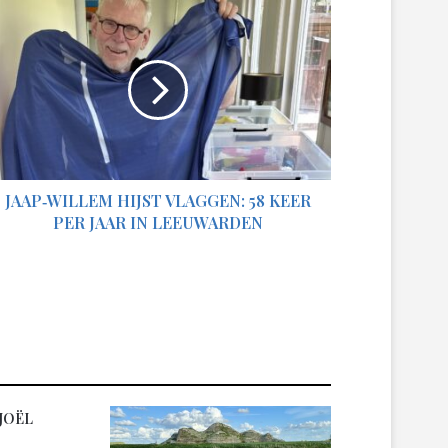
ap‑Willem
jst
aggen:
8
er
r
ar
eeuwarden
JAAP‑WILLEM HIJST VLAGGEN: 58 KEER
PER JAAR IN LEEUWARDEN
JOËL