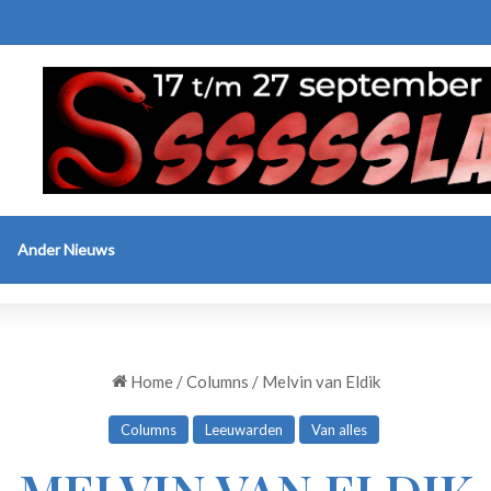
Ander Nieuws
Home
/
Columns
/
Melvin van Eldik
Columns
Leeuwarden
Van alles
MELVIN VAN ELDIK