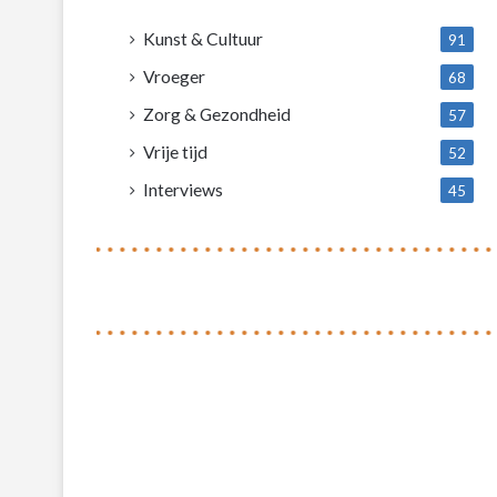
4
Kunst & Cultuur
91
Vroeger
68
Zorg & Gezondheid
57
Vrije tijd
52
Interviews
45