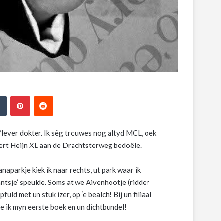
edIn
Tumblr
Pinterest
Reddit
/lever dokter. Ik sêg trouwes nog altyd MCL, oek
bert Heijn XL aan de Drachtsterweg bedoële.
naparkje kiek ik naar rechts, ut park waar ik
aantsje’ speulde. Soms at we Aivenhootje (ridder
d met un stuk izer, op ‘e bealch! Bij un filiaal
de ik myn eerste boek en un dichtbundel!