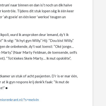
trum’ naar binnen en dan is’t noch un dik halve
 kontrôle. Tijdens dit stuk lopen sêg ik één keer
er ‘ah goeie’ en één keer ‘werkse’ teugen un
kpoli, wurd ik ansproken deur iemand, dy’t ik
” Ik sêg: “Ik hyt gyn Willy.” Hij: “Dou bist Willy.”
 teugen de onbekende, dy’t wat loenst: “Oké jonge…
le Marty.” (Naar Marty Feldman, de loensende, selfs
t). “Tot kiekes Skele Marty… ik mut opskiëte”,
tkamer un stuk of acht pasjenten. D’r is er mar één,
at ik gyn respons krij denk’k faak: “Ik mut de
e!” ■
eniorenkrant.nl/?s=melvin