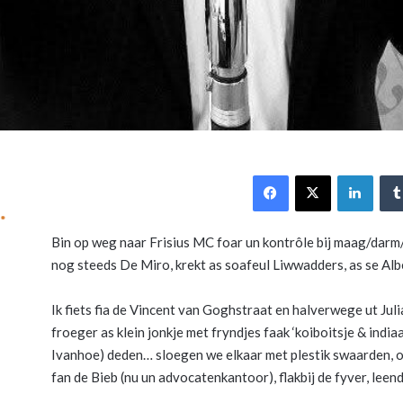
Facebook
X
Link
Bin op weg naar Frisius MC foar un kontrôle bij maag/darm
nog steeds De Miro, krekt as soafeul Liwwadders, as se Al
Ik fiets fia de Vincent van Goghstraat en halverwege ut Julia
froeger as klein jonkje met fryndjes faak ‘koiboitsje & indi
Ivanhoe) deden… sloegen we elkaar met plestik swaarden, opful
fan de Bieb (nu un advocatenkantoor), flakbij de fyver, leen