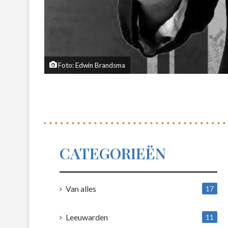
Foto: Edwin Brandsma
CATEGORIEËN
Van alles
17
1
Leeuwarden
11