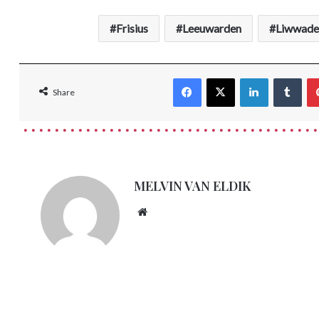
Frisius
Leeuwarden
Liwwade
Facebook
X
LinkedIn
Tum
Share
MELVIN VAN ELDIK
Website