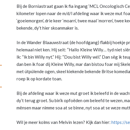
Bij de Borniastraat gaan ik fia ingang ‘MCL Oncologisch Cen
kilometer lopen naar de m/d/l afdeling waar ik weze mut foar
‘goeiemorgen’, drie keer ‘moarn’, twee maal ‘morren’, twee ke
bekende, dy’t hier skoanmaker is.
In de Wander Blaauwstraat (de hoofdgang) flakbij hoekje pri
helemaal niet ken. Hij seit: “Hallo Kleine Willy… tyd niet siën!
Ik: “Ik bin Willy nyt.” Hij: “Dou bist Willy wél.” Dan sêg ik
dan ben ik foar dij Kleine Willy, mar dan bistou foar mij Ske
met útpúlende ogen, skeel kiekende bekende Britse komedian
roep ik op kordate toan.
Bij de afdeling waar ik weze mut groet ik beleefd in de wach
dy’t terug groet. Su bin’k opfoëden om beleefd te wezen, mar 
mênsen maar nimme soa at se binne, nyt soa at se weze mutt
Wil je meer kolms van Melvin lezen? Kijk dan hier:
https://s