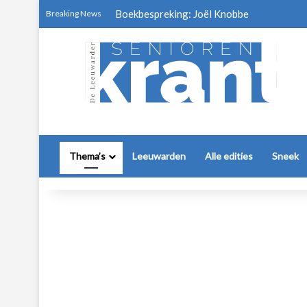
Boekbespreking: Joël Knobbe
Breaking News
Thema’s
Leeuwarden
Alle edities
Sneek