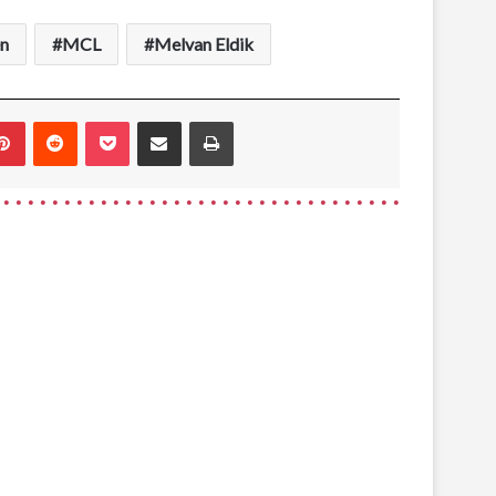
n
MCL
Melvan Eldik
blr
Pinterest
Reddit
Pocket
Share via Email
Print