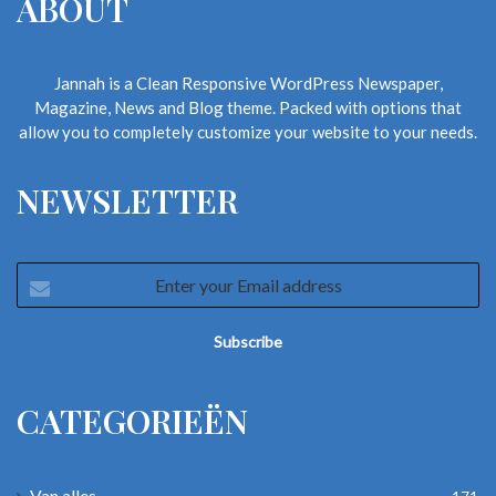
ABOUT
Jannah is a Clean Responsive WordPress Newspaper,
Foto: archief Familie Tromp
Magazine, News and Blog theme. Packed with options that
allow you to completely customize your website to your needs.
EEN TIJD OM NOOIT TE
NEWSLETTER
VERGETEN
Cees kijkt zonder spijt terug. “We hebben ziel en zaligheid in de
Enter
zaak gestopt en een prachtig, maar arbeidsintensief bedrijf
your
gerund.” Na de snackbar runde hij nog jarenlang met plezier een
Email
address
administratiekantoor. En ja, hij snackt nog steeds weleens: “Een
patatje mayo blijft heerlijk. Wat heb ik veel van die bakjes frites
over de toonbank geschoven.”
CATEGORIEËN
Jaren zeventig en tachtig horeca
Van alles