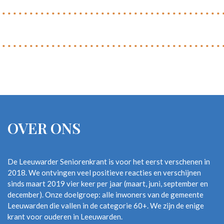
LEEUWARDEN
GESCHIEDENIS HOREN
Er zijn talloze herinneringen. Zo was er een klant die klaagde
dat een frikandel “naar vlees smaakte”. De frikandellen van
Tromp’s waren namelijk van goed gehakt gemaakt — zó goed
dat sommige klanten het niet gewend waren. Bij uitzondering
stapten de broers voor dit product over op
OVER ONS
fabrieksfrikandellen.
WAAROM TROMP’S
De Leeuwarder Seniorenkrant is voor het eerst verschenen in
AUTOMATIEK
2018. We ontvingen veel positieve reacties en verschijnen
sinds maart 2019 vier keer per jaar (maart, juni, september en
UITEINDELIJK STOPTE
december). Onze doelgroep: alle inwoners van de gemeente
Leeuwarden die vallen in de categorie 60+. We zijn de enige
krant voor ouderen in Leeuwarden.