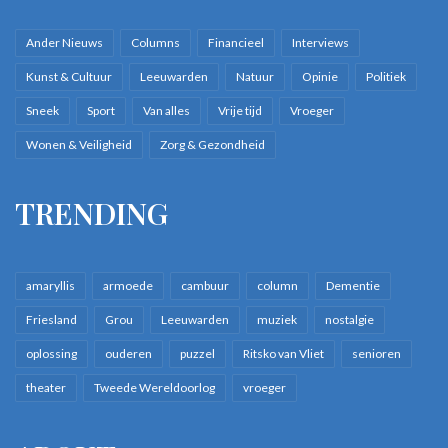
Rond 1998 zorgden meerdere factoren voor de verkoop van
het bedrijf:
Ander Nieuws
Columns
Financieel
Interviews
omzetdaling door de nieuwbouw van De Harmonie
Kunst & Cultuur
Leeuwarden
Natuur
Opinie
Politiek
plannen voor een verkeersluw Ruiterskwartier
Sneek
Sport
Van alles
Vrije tijd
Vroeger
concurrentie van zaken met goedkope fabrieksproducten
Wonen & Veiligheid
Zorg & Gezondheid
gezondheidsproblemen van Anton
TRENDING
Na zesendertig succesvolle jaren sloot Tromp’s Automatiek de
deuren. De opvolger redde het helaas niet.
amaryllis
armoede
cambuur
column
Dementie
Friesland
Grou
Leeuwarden
muziek
nostalgie
oplossing
ouderen
puzzel
Ritsko van Vliet
senioren
theater
Tweede Wereldoorlog
vroeger