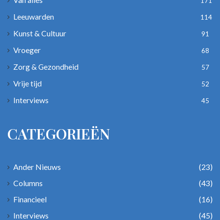
171
Leeuwarden geschiedenis
Leeuwarden
114
Kunst & Cultuur
Nostalgische verhalen Friesland
91
Vroeger
68
Snackbar Ruiterskwartier
Tromp’s Automatiek
Zorg & Gezondheid
57
Vrije tijd
52
Interviews
45
CATEGORIEËN
Ander Nieuws
(23)
Columns
(43)
Financieel
(16)
Interviews
(45)